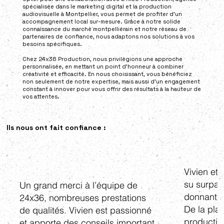
spécialisée dans le marketing digital et la production
audiovisuelle à Montpellier, vous permet de profiter d’un
accompagnement local sur-mesure. Grâce à notre solide
connaissance du marché montpelliérain et notre réseau de
partenaires de confiance, nous adaptons nos solutions à vos
besoins spécifiques.
Chez 24x36 Production, nous privilégions une approche
personnalisée, en mettant un point d’honneur à combiner
créativité et efficacité. En nous choisissant, vous bénéficiez
non seulement de notre expertise, mais aussi d’un engagement
constant à innover pour vous offrir des résultats à la hauteur de
vos attentes.
Ils nous ont fait confiance :
Vivien et
su surpas
Un grand merci à l’équipe de
donnant vi
24x36, nombreuses prestations
De la plan
de qualités. Vivien est passionné
productio
et apporte des conseils important