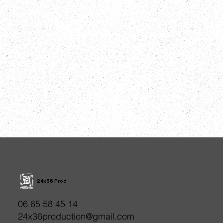
24x36 Prod
06 65 58 45 14
24x36production@gmail.com